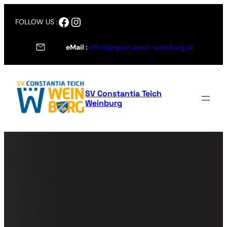
Zum
Facebook
Instagram
Inhalt
FOLLOW US :
springen
eMail :
office@sportverein-weinburg.at
SV Constantia Teich
Weinburg